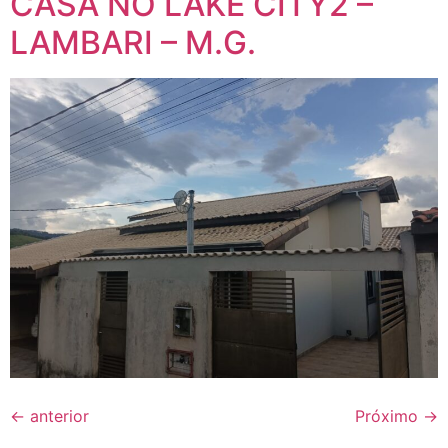
CASA NO LAKE CITY2 –
LAMBARI – M.G.
←
anterior
Próximo
→