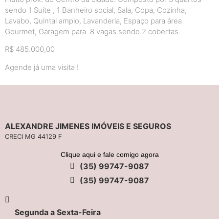
sendo 1 Suíte , 1 Banheiro social, Sala, Copa, Cozinha,
Lavabo, Quintal amplo, Lavanderia, Espaço para área
Gourmet, Garagem para 8 vagas sendo 2 cobertas.
R$ 485.000,00
Agende já uma visita !
ALEXANDRE JIMENES IMÓVEIS E SEGUROS
CRECI MG 44129 F
Clique aqui e fale comigo agora
(35) 99747-9087
(35) 99747-9087
Segunda a Sexta-Feira