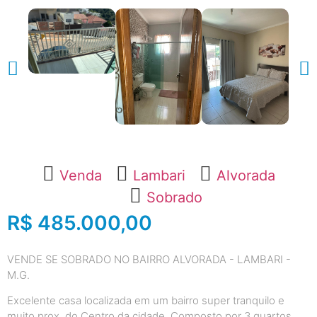
Venda
Lambari
Alvorada
Sobrado
R$ 485.000,00
VENDE SE SOBRADO NO BAIRRO ALVORADA - LAMBARI -
M.G.
Excelente casa localizada em um bairro super tranquilo e
muito prox. do Centro da cidade. Composto por 3 quartos