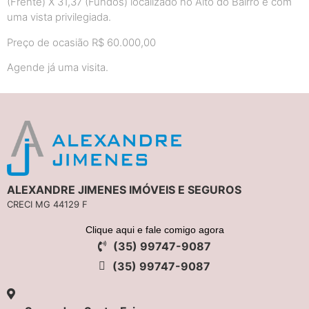
(Frente) X 31,37 (Fundos) localizado no Alto do Bairro e com
uma vista privilegiada.
Preço de ocasião R$ 60.000,00
Agende já uma visita.
ALEXANDRE JIMENES IMÓVEIS E SEGUROS
CRECI MG 44129 F
Clique aqui e fale comigo agora
(35) 99747-9087
(35) 99747-9087