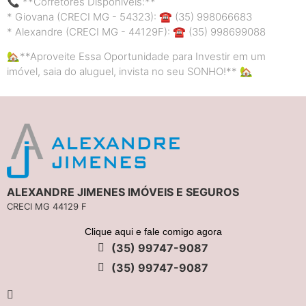
📞 **Corretores Disponíveis:**
* Giovana (CRECI MG - 54323): ☎️ (35) 998066683
* Alexandre (CRECI MG - 44129F): ☎️ (35) 998699088
🏡**Aproveite Essa Oportunidade para Investir em um
imóvel, saia do aluguel, invista no seu SONHO!** 🏡
ALEXANDRE JIMENES IMÓVEIS E SEGUROS
CRECI MG 44129 F
Clique aqui e fale comigo agora
(35) 99747-9087
(35) 99747-9087