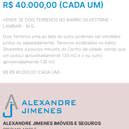
R$ 40.000,00 (CADA UM)
VENDE SE DOIS TERRENOS NO BAIRRO SILVESTRINE -
LAMBARI - M.G.
Dois Terrenos uma ao lado do outro podendo ser vendidos
juntos ou separadamente. Terrenos localizados no bairro
Silvestrine a poucos minutos do Centro da cidade, sendo que
um possui aproximadamente 133 m2 e o ou outro
aproximadamente 136 m2.
R$ R$ 40.000,00 (CADA UM)
ALEXANDRE JIMENES IMÓVEIS E SEGUROS