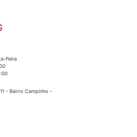
G
a-Feira
:00
8:00
, 11 - Bairro Campinho -