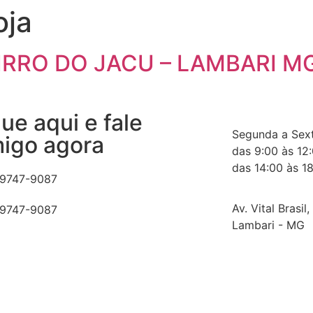
oja
AIRRO DO JACU – LAMBARI M
que aqui e fale
Segunda a Sext
igo agora
das 9:00 às 12
das 14:00 às 1
99747-9087
Av. Vital Brasil
99747-9087
Lambari - MG