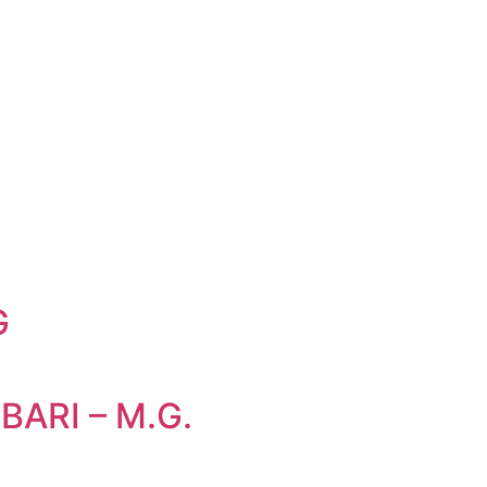
G
ARI – M.G.