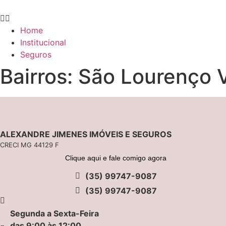
Ir
para
o
Home
conteúdo
Institucional
Seguros
Bairros:
São Lourenço 
ALEXANDRE JIMENES IMÓVEIS E SEGUROS
CRECI MG 44129 F
Clique aqui e fale comigo agora
(35) 99747-9087
(35) 99747-9087
Segunda a Sexta-Feira
das 9:00 às 12:00